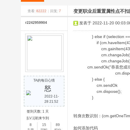
变更职业后重置属性点不扣
查看:
82222
|
回复:
7
r2242959904
发表于 2022-11-20 00:03:0
} else if (selection == 
if (cm.haveItem(4310
米
cm.gainItem(4310012
cm.changeJob(0
cm.changeJob(cm.getP
cm.sendOk("恭喜您成功
cm.dispose(
} else {
TA的每日心情
cm.sendOk
怒
cm.dispose();
2022-11-
}
28 21:52
冒
签到天数: 1 天
转身次数识别：(cm.getOneTim
[LV.1]初来乍到
8
15
89
如何添加代码