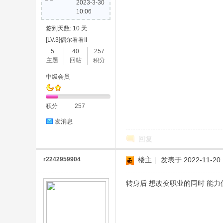
2023-3-30
10:06
签到天数: 10 天
论
[LV.3]偶尔看看II
5
40
257
主题
回帖
积分
中级会员
积分
257
发消息
坛
回复
r2242959904
楼主
|
发表于 2022-11-20 
转身后 想改变职业的同时 能