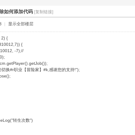
除如何添加代码
[复制链接]
8
|
显示全部楼层
2) {
012,7)) {
, -7);//
);
layer().getJob());
切换#r职业【冒险家】#k,感谢您的支持!");
);
eLog("转生次数")