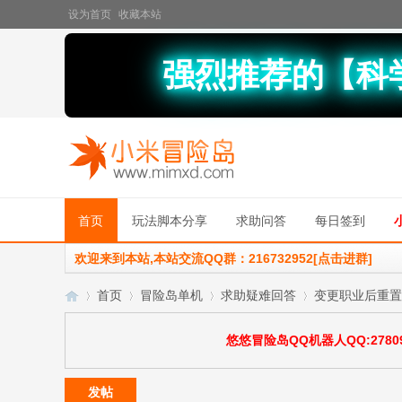
设为首页
收藏本站
强烈推荐的【科
首页
玩法脚本分享
求助问答
每日签到
欢迎来到本站,本站交流QQ群：216732952[点击进群]
首页
冒险岛单机
求助疑难回答
变更职业后重置
悠悠冒险岛QQ机器人QQ:27809
小
»
›
›
›
发帖